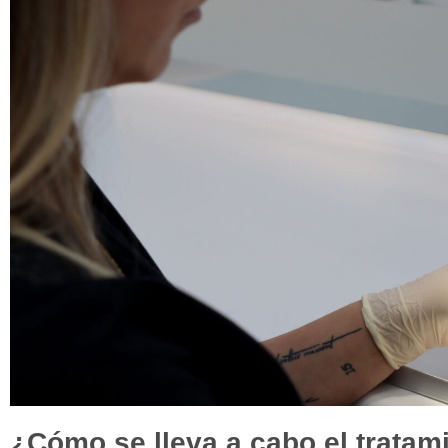
¿
C
ó
mo se lleva a cabo el tratam