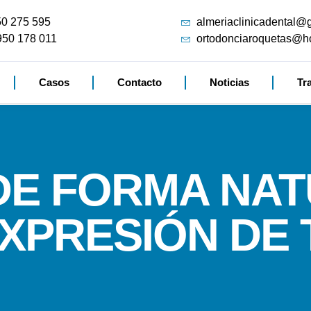
50 275 595
almeriaclinicadental@
950 178 011
ortodonciaroquetas@h
Casos
Contacto
Noticias
Tr
DE FORMA NAT
EXPRESIÓN DE 