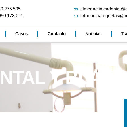
50 275 595
almeriaclinicadental@
950 178 011
ortodonciaroquetas@h
Casos
Contacto
Noticias
Tr
ENTAL Y BLAN