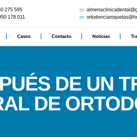
50 275 595
almeriaclinicadental@
950 178 011
ortodonciaroquetas@h
Casos
Contacto
Noticias
Tr
SPUÉS DE UN 
RAL DE ORTOD