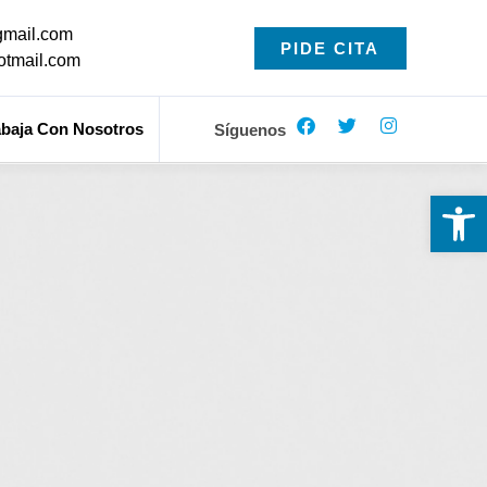
gmail.com
PIDE CITA
otmail.com
abaja Con Nosotros
Síguenos
Ab