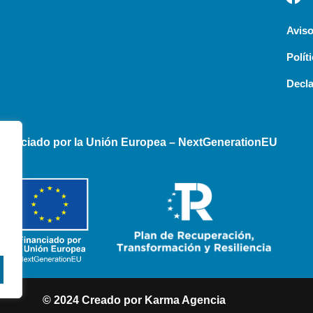
Aviso
Polít
Decla
inanciado por la Unión Europea – NextGenerationEU
© 2024 Creado por
Karma Agencia