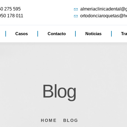
50 275 595
almeriaclinicadental@
950 178 011
ortodonciaroquetas@h
Casos
Contacto
Noticias
Tr
Blog
HOME
BLOG