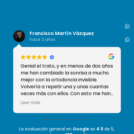
Francisco Martín Vázquez
hace 3 años
Genial el trato, y en menos de dos años
So
me han cambiado la sonrisa a mucho
de
mejor con la ortodoncia invisible.
tr
Volvería a repetir una y unas cuantas
qu
veces más con ellos. Con esto me han
ganado y han conseguido que sea mi
Leer más
clínica de confianza, sobre todo sé que
tengo a Moha que es el mejor
odontólogo que he tenido! Mil gracias
La evaluación general en
Google
es
4.9
de 5,