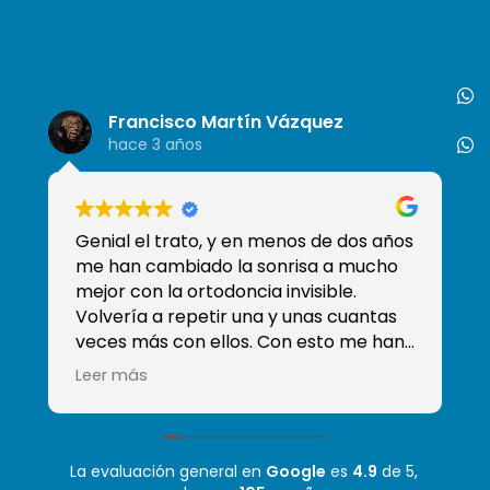
Francisco Martín Vázquez
hace 3 años
Genial el trato, y en menos de dos años
So
me han cambiado la sonrisa a mucho
de
mejor con la ortodoncia invisible.
tr
Volvería a repetir una y unas cuantas
qu
veces más con ellos. Con esto me han
ganado y han conseguido que sea mi
Leer más
clínica de confianza, sobre todo sé que
tengo a Moha que es el mejor
odontólogo que he tenido! Mil gracias
La evaluación general en
Google
es
4.9
de 5,