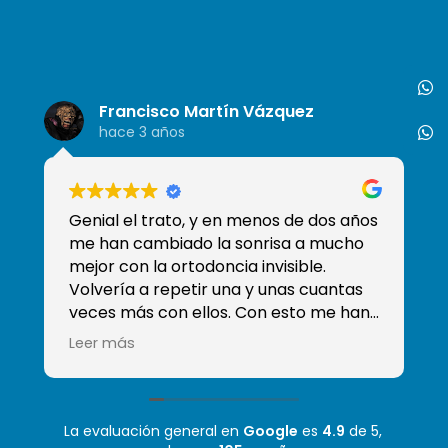
Francisco Martín Vázquez
hace 3 años
Genial el trato, y en menos de dos años
So
me han cambiado la sonrisa a mucho
de
mejor con la ortodoncia invisible.
tr
Volvería a repetir una y unas cuantas
qu
veces más con ellos. Con esto me han
ganado y han conseguido que sea mi
Leer más
clínica de confianza, sobre todo sé que
tengo a Moha que es el mejor
odontólogo que he tenido! Mil gracias
La evaluación general en
Google
es
4.9
de 5,