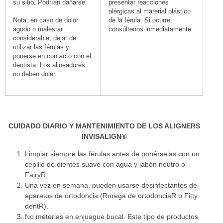
su sitio. Podrían dañarse.
presentar reacciones
alérgicas al material plástico
Nota: en caso de dolor
de la férula. Si ocurre,
agudo o malestar
consúltenos inmediatamente.
considerable, dejar de
utilizar las férulas y
ponerse en contacto con el
dentista. Los alineadores
no deben doler.
CUIDADO DIARIO Y MANTENIMIENTO DE LOS ALIGNERS
INVISALIGN®
Limpiar siempre las férulas antes de ponérselas con un
cepillo de dientes suave con agua y jabón neutro o
FairyR.
Una vez en semana, pueden usarse desinfectantes de
aparatos de ortodoncia (Rorega de ortodonciaR o Fitty
dentR).
No meterlas en enjuague bucal. Este tipo de productos