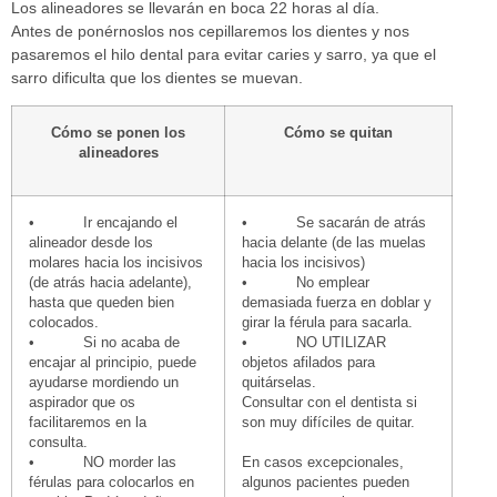
Los alineadores se llevarán en boca 22 horas al día.
Antes de ponérnoslos nos cepillaremos los dientes y nos
pasaremos el hilo dental para evitar caries y sarro, ya que el
sarro dificulta que los dientes se muevan.
Cómo se ponen los
Cómo se quitan
alineadores
• Ir encajando el
• Se sacarán de atrás
alineador desde los
hacia delante (de las muelas
molares hacia los incisivos
hacia los incisivos)
(de atrás hacia adelante),
• No emplear
hasta que queden bien
demasiada fuerza en doblar y
colocados.
girar la férula para sacarla.
• Si no acaba de
• NO UTILIZAR
encajar al principio, puede
objetos afilados para
ayudarse mordiendo un
quitárselas.
aspirador que os
Consultar con el dentista si
facilitaremos en la
son muy difíciles de quitar.
consulta.
• NO morder las
En casos excepcionales,
férulas para colocarlos en
algunos pacientes pueden