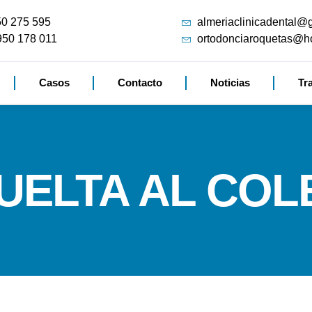
50 275 595
almeriaclinicadental@
950 178 011
ortodonciaroquetas@h
Casos
Contacto
Noticias
Tr
UELTA AL COL