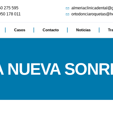
50 275 595
almeriaclinicadental@
950 178 011
ortodonciaroquetas@h
Casos
Contacto
Noticias
Tr
A NUEVA SONRI