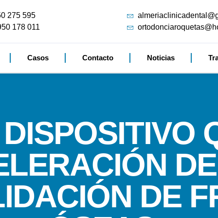
50 275 595
almeriaclinicadental@
950 178 011
ortodonciaroquetas@h
Casos
Contacto
Noticias
Tr
DISPOSITIVO 
ELERACIÓN D
IDACIÓN DE 