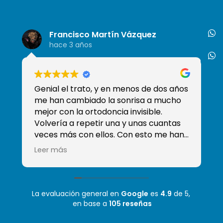
Francisco Martín Vázquez
hace 3 años
Genial el trato, y en menos de dos años
So
me han cambiado la sonrisa a mucho
de
mejor con la ortodoncia invisible.
tr
Volvería a repetir una y unas cuantas
qu
veces más con ellos. Con esto me han
ganado y han conseguido que sea mi
Leer más
clínica de confianza, sobre todo sé que
tengo a Moha que es el mejor
odontólogo que he tenido! Mil gracias
La evaluación general en
Google
es
4.9
de 5,
en base a
105 reseñas