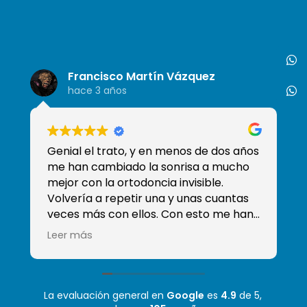
Francisco Martín Vázquez
hace 3 años
Genial el trato, y en menos de dos años
So
me han cambiado la sonrisa a mucho
de
mejor con la ortodoncia invisible.
tr
Volvería a repetir una y unas cuantas
qu
veces más con ellos. Con esto me han
ganado y han conseguido que sea mi
Leer más
clínica de confianza, sobre todo sé que
tengo a Moha que es el mejor
odontólogo que he tenido! Mil gracias
La evaluación general en
Google
es
4.9
de 5,