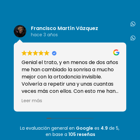
Francisco Martín Vázquez
hace 3 años
Genial el trato, y en menos de dos años
So
me han cambiado la sonrisa a mucho
de
mejor con la ortodoncia invisible.
tr
Volvería a repetir una y unas cuantas
qu
veces más con ellos. Con esto me han
ganado y han conseguido que sea mi
Leer más
clínica de confianza, sobre todo sé que
tengo a Moha que es el mejor
odontólogo que he tenido! Mil gracias
La evaluación general en
Google
es
4.9
de 5,
en base a
105 reseñas