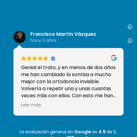
Francisco Martín Vázquez
hace 3 años
Genial el trato, y en menos de dos años
So
me han cambiado la sonrisa a mucho
de
mejor con la ortodoncia invisible.
tr
Volvería a repetir una y unas cuantas
qu
veces más con ellos. Con esto me han
ganado y han conseguido que sea mi
Leer más
clínica de confianza, sobre todo sé que
tengo a Moha que es el mejor
odontólogo que he tenido! Mil gracias
La evaluación general en
Google
es
4.9
de 5,