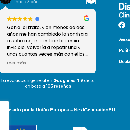
hace 3 años
hace 3 a
Genial el trato, y en menos de dos
Soy una de 
años me han cambiado la sonrisa a
decir yo...
Aviso
mucho mejor con la ortodoncia
trabajar aq
invisible. Volvería a repetir una y
como el qu
Polít
unas cuantas veces más con ellos.
Con esto me han ganado y han
Decla
Leer más
conseguido que sea mi clínica de
confianza, sobre todo sé que tengo
La evaluación general en
a Moha que es el mejor odontólogo
Google
es
4.9
de 5,
en base a
105 reseñas
que he tenido! Mil gracias
inanciado por la Unión Europea – NextGenerationEU