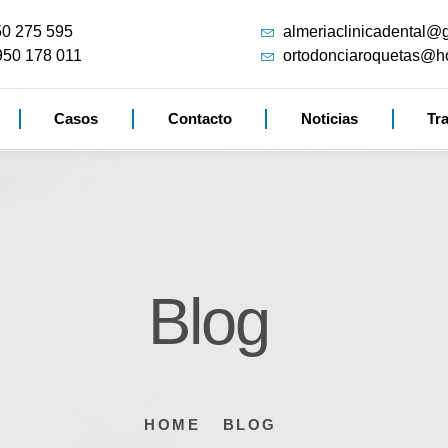
50 275 595
almeriaclinicadental@
950 178 011
ortodonciaroquetas@h
Casos
Contacto
Noticias
Tr
Blog
HOME
BLOG