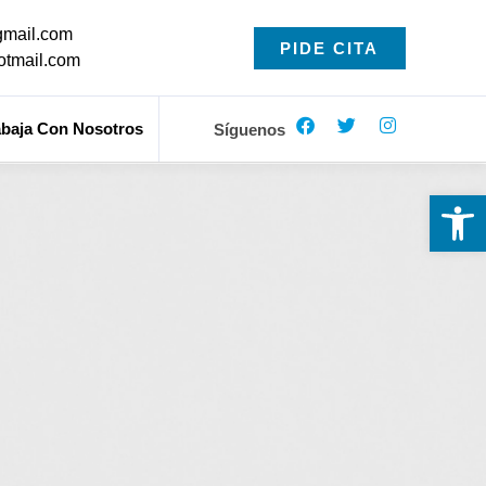
gmail.com
PIDE CITA
otmail.com
abaja Con Nosotros
Síguenos
Ab