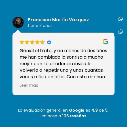
Francisco Martín Vázquez
hace 3 años
Genial el trato, y en menos de dos años
So
me han cambiado la sonrisa a mucho
de
mejor con la ortodoncia invisible.
tr
Volvería a repetir una y unas cuantas
qu
veces más con ellos. Con esto me han
ganado y han conseguido que sea mi
Leer más
clínica de confianza, sobre todo sé que
tengo a Moha que es el mejor
odontólogo que he tenido! Mil gracias
La evaluación general en
Google
es
4.9
de 5,
en base a
105 reseñas