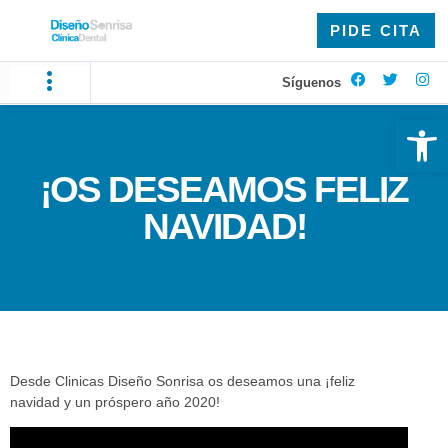
PIDE CITA
Síguenos
Ab
¡OS DESEAMOS FELIZ
NAVIDAD!
Desde Clinicas Diseño Sonrisa os deseamos una ¡feliz
navidad y un próspero año 2020!