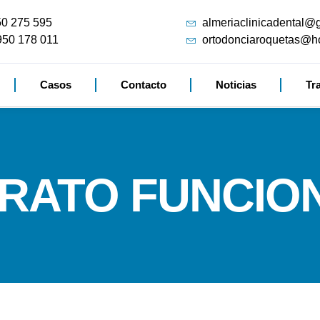
50 275 595
almeriaclinicadental@
950 178 011
ortodonciaroquetas@h
Casos
Contacto
Noticias
Tr
RATO FUNCIO