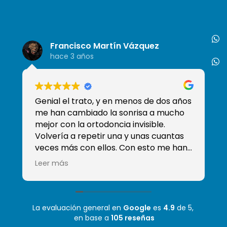
Francisco Martín Vázquez
hace 3 años
Genial el trato, y en menos de dos años
So
me han cambiado la sonrisa a mucho
de
mejor con la ortodoncia invisible.
tr
Volvería a repetir una y unas cuantas
qu
veces más con ellos. Con esto me han
ganado y han conseguido que sea mi
Leer más
clínica de confianza, sobre todo sé que
tengo a Moha que es el mejor
odontólogo que he tenido! Mil gracias
La evaluación general en
Google
es
4.9
de 5,
en base a
105 reseñas