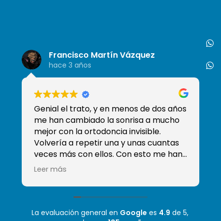
Francisco Martín Vázquez
hace 3 años
Genial el trato, y en menos de dos años
So
me han cambiado la sonrisa a mucho
de
mejor con la ortodoncia invisible.
tr
Volvería a repetir una y unas cuantas
qu
veces más con ellos. Con esto me han
ganado y han conseguido que sea mi
Leer más
clínica de confianza, sobre todo sé que
tengo a Moha que es el mejor
odontólogo que he tenido! Mil gracias
La evaluación general en
Google
es
4.9
de 5,